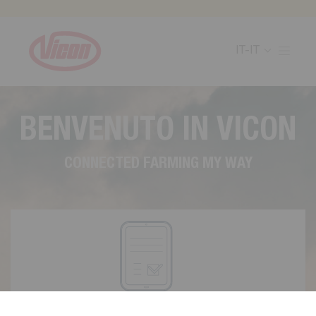
Cookies management panel
IT-IT
B
E
N
V
E
N
U
T
O
I
N
V
I
C
O
N
C
O
N
N
E
C
T
E
D
F
A
R
M
I
N
G
M
Y
W
A
Y