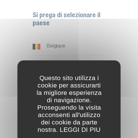
I
n
i
z
i
a
Si prega di selezionare il
R
e
g
i
s
t
r
a
t
i
paese
Belgique
Deutschland
Questo sito utilizza i
España
cookie per assicurarti
U
t
e
n
t
e
g
i
à
r
e
g
i
s
t
r
a
t
o
la migliore esperienza
France
di navigazione.
Proseguendo la visita
A
c
c
e
s
s
o
L
o
g
i
n
acconsenti all'utilizzo
International EN
dei cookie da parte
nostra. LEGGI DI PIU
Ireland