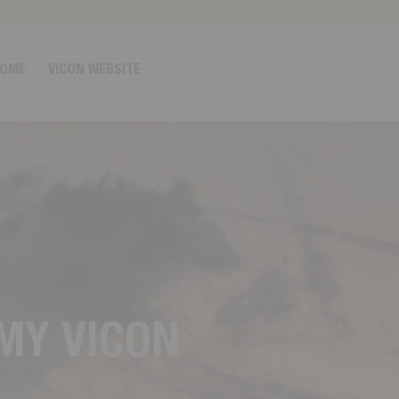
OME
VICON WEBSITE
M
Y
V
I
C
O
N