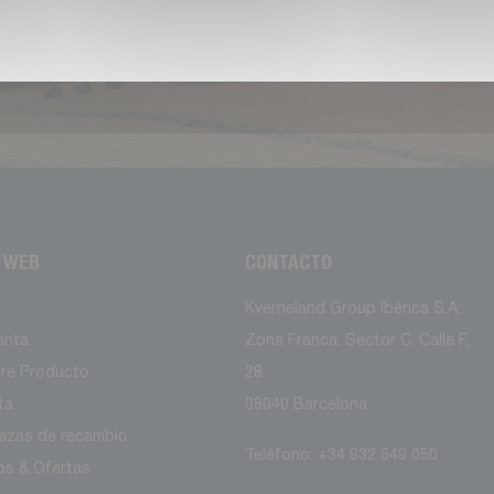
O WEB
CONTACTO
Kverneland Group Ibérica S.A.
enta
Zona Franca. Sector C. Calle F,
tre Producto
28
ta
08040 Barcelona
iezas de recambio
Teléfono: +34 932 649 050
os & Ofertas