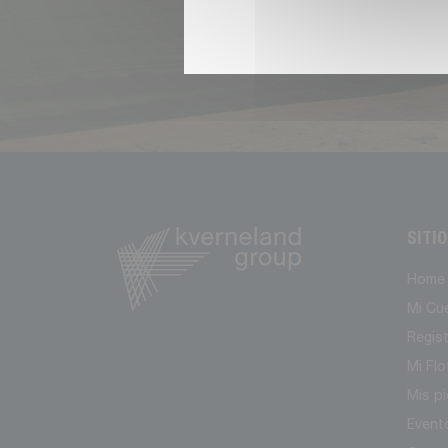
SITI
Home
Mi Cu
Regis
Mi Flo
Mis p
Event