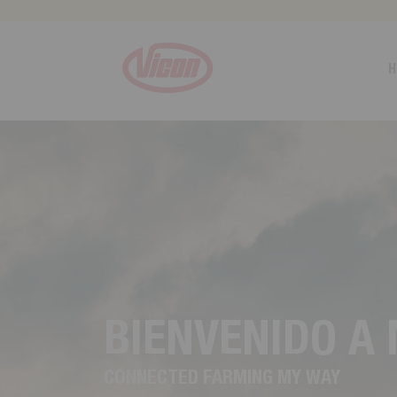
Panel de gestión de cookies
H
B
I
E
N
V
E
N
I
D
O
A
C
O
N
N
E
C
T
E
D
F
A
R
M
I
N
G
M
Y
W
A
Y