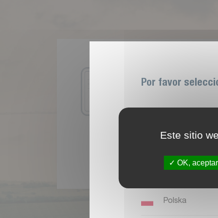
I
n
i
c
i
o
Por favor selecci
E
l
p
r
i
m
e
r
p
a
s
o
p
a
r
M
y
K
v
e
r
n
e
l
a
n
d
e
s
M
y
K
v
e
r
n
e
l
a
n
d
Belgique
Este sitio w
France
OK, aceptar
Italia
Polska