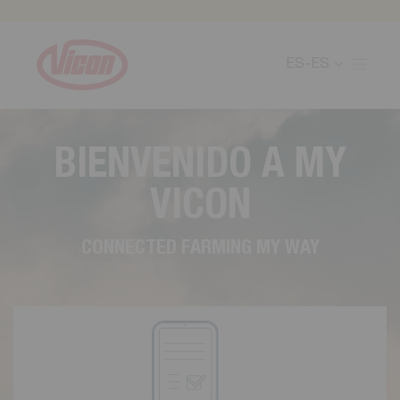
Panel de gestión de cookies
ES-ES
B
I
E
N
V
E
N
I
D
O
A
M
Y
V
I
C
O
N
C
O
N
N
E
C
T
E
D
F
A
R
M
I
N
G
M
Y
W
A
Y