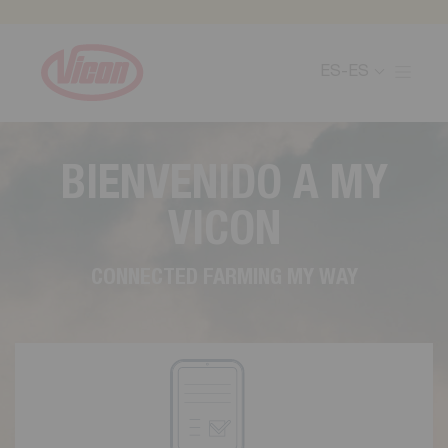
Panel de gestión de cookies
ES-ES
B
I
E
N
V
E
N
I
D
O
A
M
Y
V
I
C
O
N
C
O
N
N
E
C
T
E
D
F
A
R
M
I
N
G
M
Y
W
A
Y