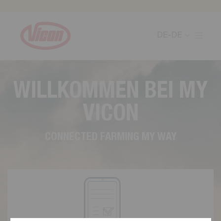
Cookie-Einstellungen
DE-DE
W
I
L
L
K
O
M
M
E
N
B
E
I
M
Y
V
I
C
O
N
C
O
N
N
E
C
T
E
D
F
A
R
M
I
N
G
M
Y
W
A
Y