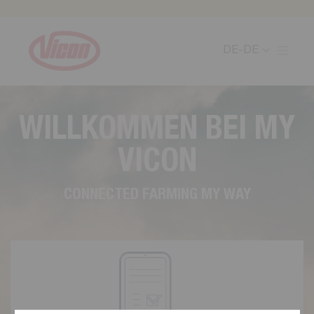
Cookie-Einstellungen
DE-DE
W
I
L
L
K
O
M
M
E
N
B
E
I
M
Y
V
I
C
O
N
C
O
N
N
E
C
T
E
D
F
A
R
M
I
N
G
M
Y
W
A
Y