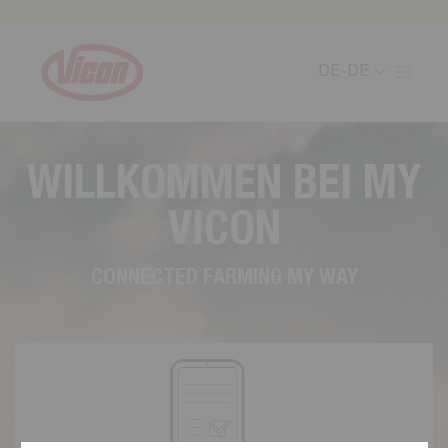
Cookie-Einstellungen
DE-DE
W
I
L
L
K
O
M
M
E
N
B
E
I
M
Y
V
I
C
O
N
C
O
N
N
E
C
T
E
D
F
A
R
M
I
N
G
M
Y
W
A
Y