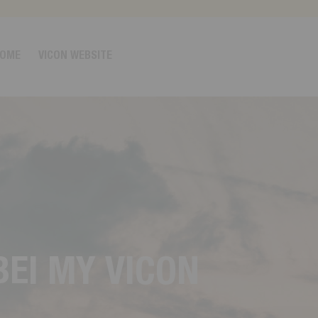
OME
VICON WEBSITE
B
E
I
M
Y
V
I
C
O
N