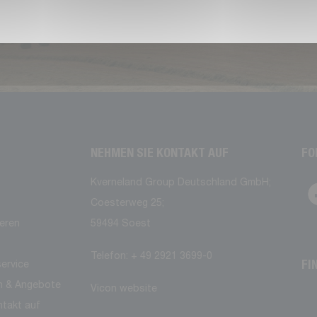
NEHMEN SIE KONTAKT AUF
FO
Kverneland Group Deutschland GmbH;
Coesterweg 25;
ieren
59494 Soest
Telefon: + 49 2921 3699-0
FI
service
n & Angebote
Vicon website
takt auf