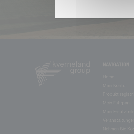
NAVIGATION
Home
Mein Konto
Produkt registr
Mein Fuhrpark
Mein Ersatzteil
Veranstaltunge
Nehmen Sie Kon