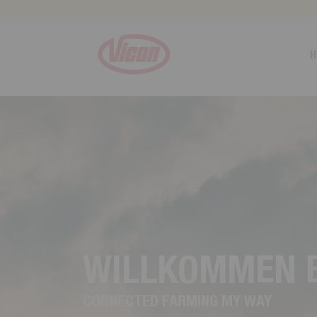
Cookie-Einstellungen
H
W
I
L
L
K
O
M
M
E
N
C
O
N
N
E
C
T
E
D
F
A
R
M
I
N
G
M
Y
W
A
Y