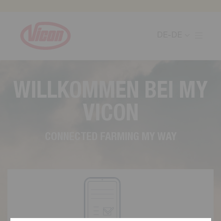
Cookie-Einstellungen
DE-DE
W
I
L
L
K
O
M
M
E
N
B
E
I
M
Y
V
I
C
O
N
C
O
N
N
E
C
T
E
D
F
A
R
M
I
N
G
M
Y
W
A
Y